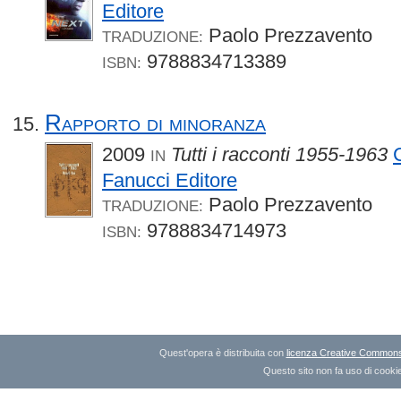
Editore
Paolo Prezzavento
TRADUZIONE:
9788834713389
ISBN:
Rapporto di minoranza
2009
Tutti i racconti 1955-1963
IN
Fanucci Editore
Paolo Prezzavento
TRADUZIONE:
9788834714973
ISBN:
Quest'opera è distribuita con
licenza Creative Commons A
Questo sito non fa uso di cookie 