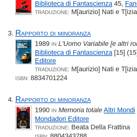
Biblioteca di Fantascienza
45,
Fan
M[aurizio] Nati e T[izi
TRADUZIONE:
Rapporto di minoranza
1989
L'Uomo Variabile [e altri r
IN
Biblioteca di Fantascienza
[15] (1
Editore
M[aurizio] Nati e T[izi
TRADUZIONE:
8834701224
ISBN:
Rapporto di minoranza
1990
Memoria totale
Altri Mondi
IN
Mondadori Editore
Beata Della Frattina
TRADUZIONE:
8804343788
ISBN: