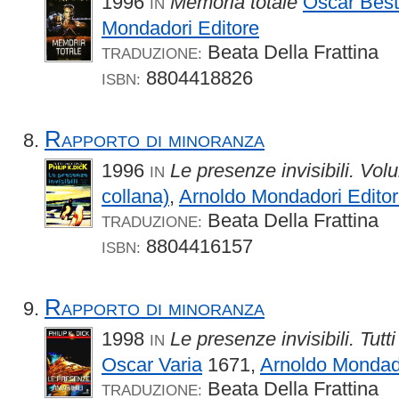
1996
Memoria totale
Oscar Best
IN
Mondadori Editore
Beata Della Frattina
TRADUZIONE:
8804418826
ISBN:
Rapporto di minoranza
1996
Le presenze invisibili. Vol
IN
collana)
,
Arnoldo Mondadori Edito
Beata Della Frattina
TRADUZIONE:
8804416157
ISBN:
Rapporto di minoranza
1998
Le presenze invisibili. Tutti
IN
Oscar Varia
1671,
Arnoldo Mondado
Beata Della Frattina
TRADUZIONE: