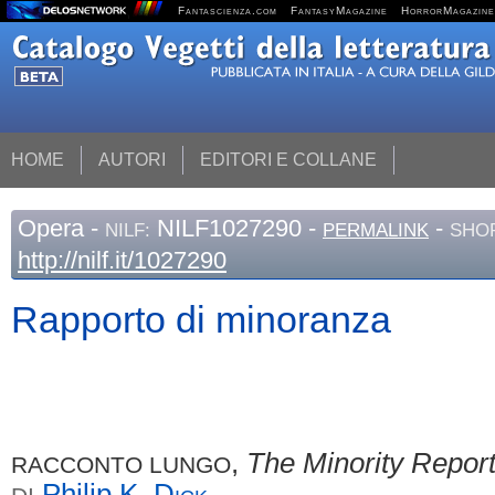
Fantascienza.com
FantasyMagazine
HorrorMagazine
HOME
AUTORI
EDITORI E COLLANE
Opera
-
NILF1027290 -
-
NILF:
PERMALINK
SHOR
http://nilf.it/1027290
Rapporto di minoranza
,
The Minority Repor
RACCONTO LUNGO
Philip K.
Dick