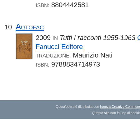
8804442581
ISBN:
Autofac
2009
Tutti i racconti 1955-1963
IN
Fanucci Editore
Maurizio Nati
TRADUZIONE:
9788834714973
ISBN:
Quest'opera è distribuita con
licenza Creative Commons A
Questo sito non fa uso di cookie 