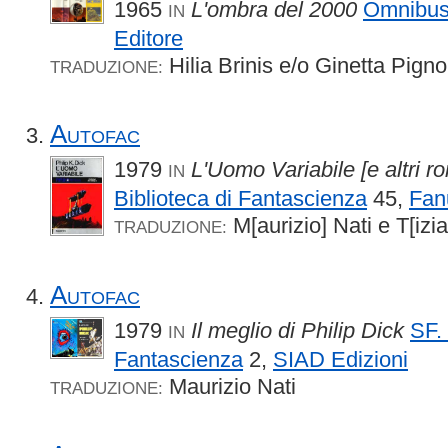
1965
L'ombra del 2000
Omnibu
IN
Editore
Hilia Brinis e/o Ginetta Pigno
TRADUZIONE:
Autofac
1979
L'Uomo Variabile [e altri r
IN
Biblioteca di Fantascienza
45,
Fan
M[aurizio] Nati e T[izi
TRADUZIONE:
Autofac
1979
Il meglio di Philip Dick
SF. 
IN
Fantascienza
2,
SIAD Edizioni
Maurizio Nati
TRADUZIONE: