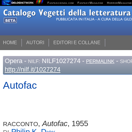
Fantascienza.com
FantasyMagazine
HorrorMagazine
HOME
AUTORI
EDITORI E COLLANE
Opera
-
NILF1027274 -
-
NILF:
PERMALINK
SHOR
http://nilf.it/1027274
Autofac
,
Autofac
, 1955
RACCONTO
Philip K.
Dick