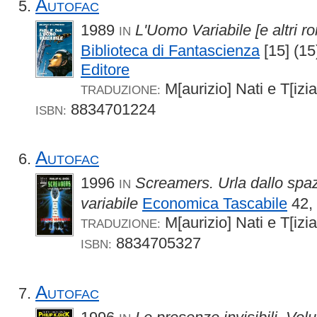
Autofac
1989
L'Uomo Variabile [e altri r
IN
Biblioteca di Fantascienza
[15] (1
Editore
M[aurizio] Nati e T[izi
TRADUZIONE:
8834701224
ISBN:
Autofac
1996
Screamers. Urla dallo spaz
IN
variabile
Economica Tascabile
42,
M[aurizio] Nati e T[izi
TRADUZIONE:
8834705327
ISBN:
Autofac