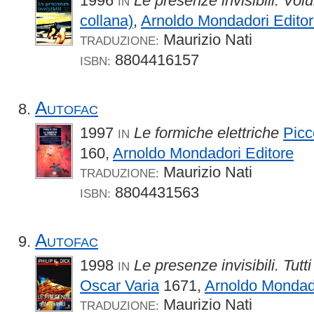
1996
Le presenze invisibili. Vol
IN
collana)
,
Arnoldo Mondadori Edito
Maurizio Nati
TRADUZIONE:
8804416157
ISBN:
Autofac
1997
Le formiche elettriche
Picc
IN
160,
Arnoldo Mondadori Editore
Maurizio Nati
TRADUZIONE:
8804431563
ISBN:
Autofac
1998
Le presenze invisibili. Tutti
IN
Oscar Varia
1671,
Arnoldo Mondado
Maurizio Nati
TRADUZIONE: