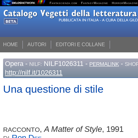
Fantascienza.com
FantasyMagazine
HorrorMagazine
HOME
AUTORI
EDITORI E COLLANE
Opera
-
NILF1026311 -
-
NILF:
PERMALINK
SHOR
http://nilf.it/1026311
Una questione di stile
,
A Matter of Style
, 1991
RACCONTO
Ron
Dee