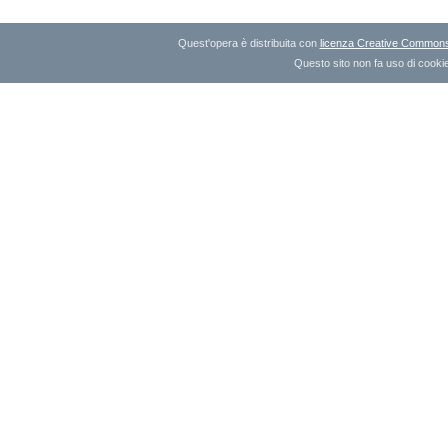
Quest'opera è distribuita con
licenza Creative Commons A
Questo sito non fa uso di cookie 