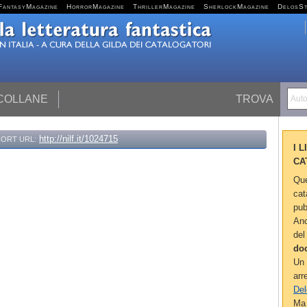
FantasyMagazine
HorrorMagazine
ThrillerMagazine
SherlockMagazine
DelosS
 COLLANE
TROVA
Autor
http://nilf.it/1024715
ORT URL:
I 
CA
Que
cat
pub
Anc
del
do
Un 
arr
Del
Ma 