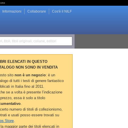
tore
Informazioni
Collaborare
Cos'è il NILF
i, titoli, titoli originali, collane, editori
LIBRI ELENCATI IN QUESTO
TALOGO NON SONO IN VENDITA
sto sito
non è un negozio
: è un
alogo di tutti i testi di genere fantastico
blicati in Italia fino al 2011.
he se a volta è presente l’indicazione
 prezzo, essa è solo a titolo
cumentativo
.
certo numero di titoli di collezionismo,
etrati e usati posso essere trovati su
os Store
.
la maggior parte dei titoli elencati in