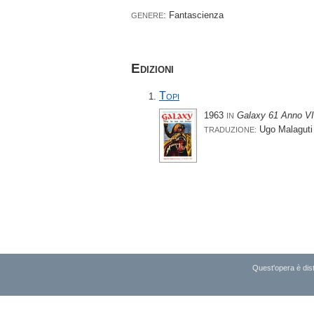
: Fantascienza
GENERE
Edizioni
Topi
1963
Galaxy 61 Anno VI
IN
Ugo Malaguti
TRADUZIONE:
Quest'opera è dist