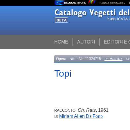
Fantascienza.com
HOME
AUTORI
EDITORI E
Opera
-
NILF1024715 -
-
NILF:
PERMALINK
SH
Topi
,
Oh, Rats
, 1961
RACCONTO
Miriam Allen
De Ford
DI