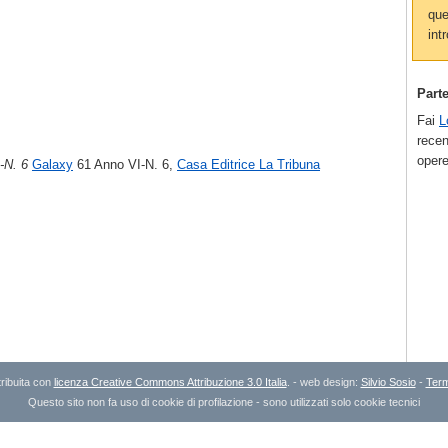
que
intr
Part
Fai
L
recen
opere
-N. 6
Galaxy
61 Anno VI-N. 6,
Casa Editrice La Tribuna
ribuita con
licenza Creative Commons Attribuzione 3.0 Italia
. - web design:
Silvio Sosio
-
Term
Questo sito non fa uso di cookie di profilazione - sono utilizzati solo cookie tecnici