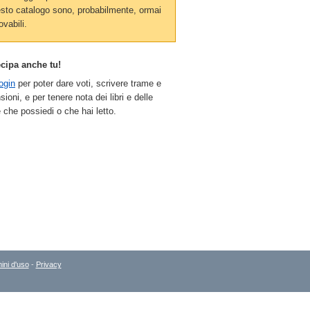
sto catalogo sono, probabilmente, ormai
ovabili.
ecipa anche tu!
ogin
per poter dare voti, scrivere trame e
sioni, e per tenere nota dei libri e delle
 che possiedi o che hai letto.
ini d'uso
-
Privacy