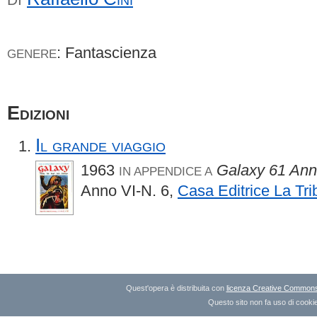
: Fantascienza
GENERE
Edizioni
Il grande viaggio
1963
Galaxy 61 Ann
IN APPENDICE A
Anno VI-N. 6,
Casa Editrice La Tr
Quest'opera è distribuita con
licenza Creative Commons A
Questo sito non fa uso di cookie 