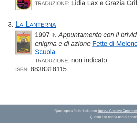
Lidia Lax e Grazia Grif
TRADUZIONE:
La Lanterna
1997
Appuntamento con il brivido
IN
enigma e di azione
Fette di Melon
Scuola
non indicato
TRADUZIONE:
8838318115
ISBN:
Quest'opera è distribuita con
licenza Creative Commons A
Questo sito non fa uso di cookie 