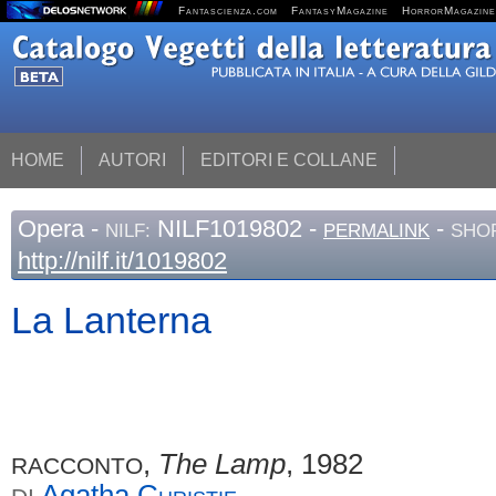
Fantascienza.com
FantasyMagazine
HorrorMagazine
HOME
AUTORI
EDITORI E COLLANE
Opera
-
NILF1019802 -
-
NILF:
PERMALINK
SHOR
http://nilf.it/1019802
La Lanterna
,
The Lamp
, 1982
RACCONTO
Agatha
Christie