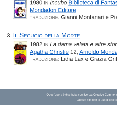
1980
Incubo
Biblioteca di Fanta
IN
Mondadori Editore
Gianni Montanari e Pi
TRADUZIONE:
Il Segugio della Morte
1982
La dama velata e altre stor
IN
Agatha Christie
12,
Arnoldo Monda
Lidia Lax e Grazia Grif
TRADUZIONE:
Quest'opera è distribuita con
licenza Creative Commons A
Questo sito non fa uso di cookie 