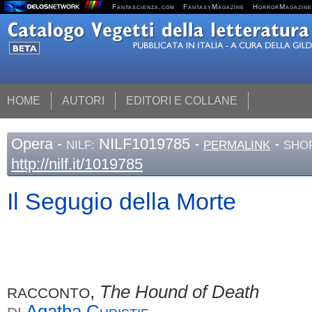
Fantascienza.com
FantasyMagazine
HorrorMagazine
HOME
AUTORI
EDITORI E COLLANE
Opera
-
NILF1019785 -
-
NILF:
PERMALINK
SHOR
http://nilf.it/1019785
Il Segugio della Morte
,
The Hound of Death
RACCONTO
Agatha
Christie