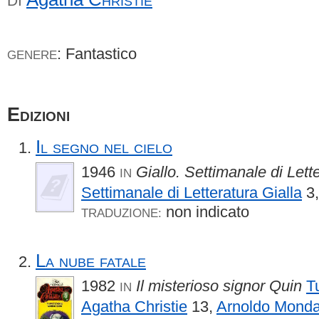
DI
: Fantastico
GENERE
Edizioni
Il segno nel cielo
1946
Giallo. Settimanale di Lett
IN
Settimanale di Letteratura Gialla
3
non indicato
TRADUZIONE:
La nube fatale
1982
Il misterioso signor Quin
Tu
IN
Agatha Christie
13,
Arnoldo Monda