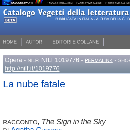
Fantascienza.com
FantasyMagazine
HorrorMagazine
HOME
AUTORI
EDITORI E COLLANE
Opera
-
NILF1019776 -
-
NILF:
PERMALINK
SHOR
http://nilf.it/1019776
La nube fatale
,
The Sign in the Sky
RACCONTO
Agatha
Christie