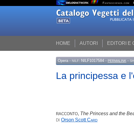
Fantascienza.com
HOME
AUTORI
EDITORI E
Opera
-
NILF1017584 -
-
NILF:
PERMALINK
SH
La principessa e l
,
The Princess and the Be
RACCONTO
Orson Scott
Card
DI