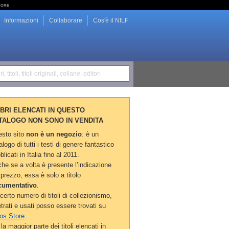
tore
Informazioni
Collaborare
Cos'è il NILF
i, titoli, titoli originali, collane, editori
LIBRI ELENCATI IN QUESTO
TALOGO NON SONO IN VENDITA
sto sito
non è un negozio
: è un
alogo di tutti i testi di genere fantastico
blicati in Italia fino al 2011.
he se a volta è presente l’indicazione
 prezzo, essa è solo a titolo
cumentativo
.
certo numero di titoli di collezionismo,
etrati e usati posso essere trovati su
os Store
.
la maggior parte dei titoli elencati in