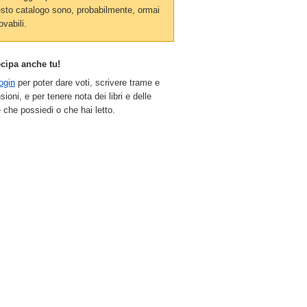
sto catalogo sono, probabilmente, ormai
ovabili.
ecipa anche tu!
ogin
per poter dare voti, scrivere trame e
sioni, e per tenere nota dei libri e delle
 che possiedi o che hai letto.