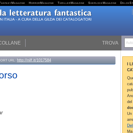
FantasyMagazine
HorrorMagazine
ThrillerMagazine
SherlockMagazine
DelosS
 COLLANE
TROVA
Autor
http://nilf.it/1017584
ORT URL:
I 
CA
'orso
Que
cat
pub
Anc
del
do
ar
Un 
arr
Del
Ma 