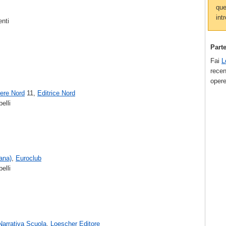
que
intr
enti
Part
Fai
L
recen
opere
ere Nord
11,
Editrice Nord
elli
lana)
,
Euroclub
elli
Narrativa Scuola
,
Loescher Editore