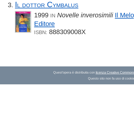
Il dottor Cymbalus
1999
Novelle inverosimili
Il Mel
IN
Editore
888309008X
ISBN:
Quest'opera è distribuita con
licenza Creative Commons A
Questo sito non fa uso di cookie 