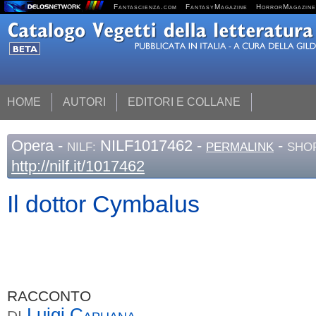
Fantascienza.com
FantasyMagazine
HorrorMagazine
HOME
AUTORI
EDITORI E COLLANE
Opera
-
NILF1017462 -
-
NILF:
PERMALINK
SHOR
http://nilf.it/1017462
Il dottor Cymbalus
RACCONTO
Luigi
Capuana
DI