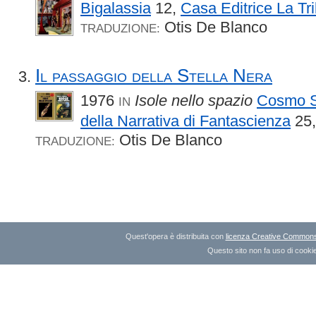
Bigalassia
12,
Casa Editrice La Tr
Otis De Blanco
TRADUZIONE:
Il passaggio della Stella Nera
1976
Isole nello spazio
Cosmo Se
IN
della Narrativa di Fantascienza
25
Otis De Blanco
TRADUZIONE:
Quest'opera è distribuita con
licenza Creative Commons A
Questo sito non fa uso di cookie 