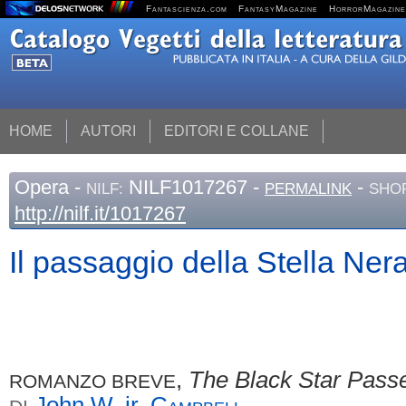
Fantascienza.com
FantasyMagazine
HorrorMagazine
HOME
AUTORI
EDITORI E COLLANE
Opera
-
NILF1017267 -
-
NILF:
PERMALINK
SHOR
http://nilf.it/1017267
Il passaggio della Stella Ner
,
The Black Star Pass
ROMANZO BREVE
John W. jr.
Campbell