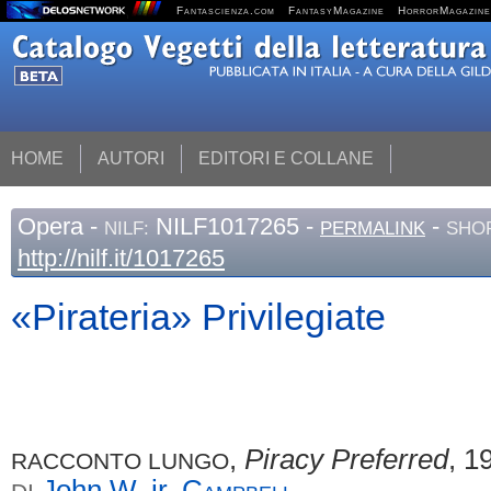
Fantascienza.com
FantasyMagazine
HorrorMagazine
HOME
AUTORI
EDITORI E COLLANE
Opera
-
NILF1017265 -
-
NILF:
PERMALINK
SHOR
http://nilf.it/1017265
«Pirateria» Privilegiate
,
Piracy Preferred
, 1
RACCONTO LUNGO
John W. jr.
Campbell