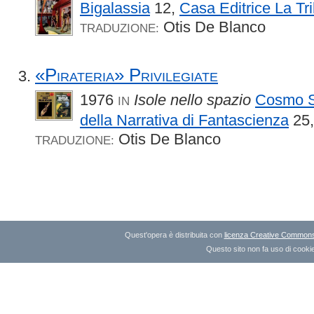
Bigalassia
12,
Casa Editrice La Tr
Otis De Blanco
TRADUZIONE:
«Pirateria» Privilegiate
1976
Isole nello spazio
Cosmo Se
IN
della Narrativa di Fantascienza
25
Otis De Blanco
TRADUZIONE:
Quest'opera è distribuita con
licenza Creative Commons A
Questo sito non fa uso di cookie 