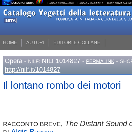
Fantascienza.com
FantasyMagazine
HorrorMagazine
HOME
AUTORI
EDITORI E COLLANE
Opera
-
NILF1014827 -
-
NILF:
PERMALINK
SHOR
http://nilf.it/1014827
Il lontano rombo dei motori
,
The Distant Sound 
RACCONTO BREVE
Algis
Budrys