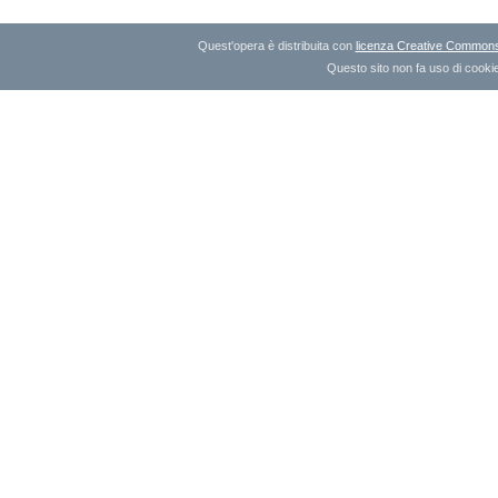
Quest'opera è distribuita con
licenza Creative Commons A
Questo sito non fa uso di cookie 