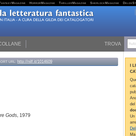
FantasyMagazine
HorrorMagazine
ThrillerMagazine
SherlockMagazine
DelosS
 COLLANE
TROVA
Autor
http://nilf.it/1014609
ORT URL:
I 
CA
Que
cat
pub
Anc
del
do
Are Gods
, 1979
Un 
arr
Del
Ma 