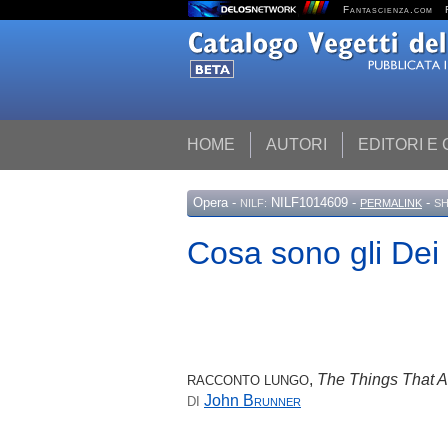
Fantascienza.com
HOME
AUTORI
EDITORI E
Opera
-
NILF1014609 -
-
NILF:
PERMALINK
SH
Cosa sono gli Dei
,
The Things That 
RACCONTO LUNGO
John
Brunner
DI