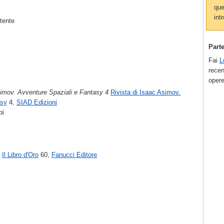
que
intr
utente
Part
Fai
L
recen
opere
simov. Avventure Spaziali e Fantasy 4
Rivista di Isaac Asimov.
asy
4,
SIAD Edizioni
pi
Il Libro d'Oro
60,
Fanucci Editore