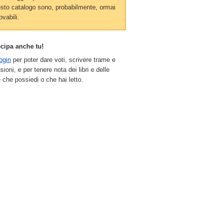
sto catalogo sono, probabilmente, ormai
ovabili.
ecipa anche tu!
ogin
per poter dare voti, scrivere trame e
sioni, e per tenere nota dei libri e delle
 che possiedi o che hai letto.