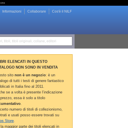
tore
Informazioni
Collaborare
Cos'è il NILF
i, titoli, titoli originali, collane, editori
LIBRI ELENCATI IN QUESTO
TALOGO NON SONO IN VENDITA
sto sito
non è un negozio
: è un
alogo di tutti i testi di genere fantastico
blicati in Italia fino al 2011.
he se a volta è presente l’indicazione
 prezzo, essa è solo a titolo
cumentativo
.
certo numero di titoli di collezionismo,
etrati e usati posso essere trovati su
os Store
.
la maggior parte dei titoli elencati in