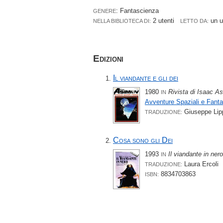
: Fantascienza
GENERE
2 utenti
un 
NELLA BIBLIOTECA DI:
LETTO DA:
Edizioni
Il viandante e gli dei
1980
Rivista di Isaac A
IN
Avventure Spaziali e Fant
Giuseppe Lip
TRADUZIONE:
Cosa sono gli Dei
1993
Il viandante in nero
IN
Laura Ercoli
TRADUZIONE:
8834703863
ISBN: