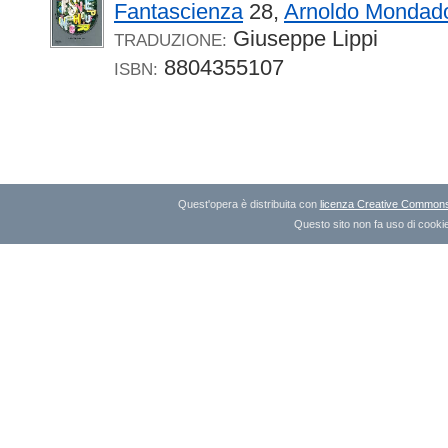
Fantascienza
28,
Arnoldo Mondado
Giuseppe Lippi
TRADUZIONE:
8804355107
ISBN:
Quest'opera è distribuita con
licenza Creative Commons A
Questo sito non fa uso di cookie 