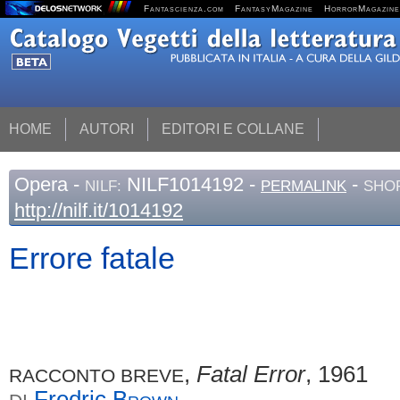
Fantascienza.com
FantasyMagazine
HorrorMagazine
HOME
AUTORI
EDITORI E COLLANE
Opera
-
NILF1014192 -
-
NILF:
PERMALINK
SHOR
http://nilf.it/1014192
Errore fatale
,
Fatal Error
, 1961
RACCONTO BREVE
Fredric
Brown