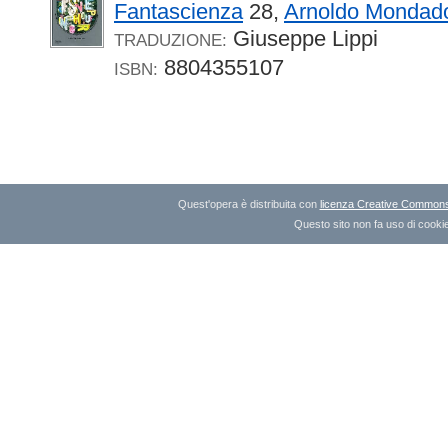
Fantascienza
28,
Arnoldo Mondado
Giuseppe Lippi
TRADUZIONE:
8804355107
ISBN:
Quest'opera è distribuita con
licenza Creative Commons A
Questo sito non fa uso di cookie 