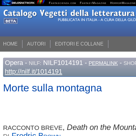
Fantascienza.com
FantasyMagazine
HorrorMagazine
HOME
AUTORI
EDITORI E COLLANE
Opera
-
NILF1014191 -
-
NILF:
PERMALINK
SHOR
http://nilf.it/1014191
Morte sulla montagna
,
Death on the Mount
RACCONTO BREVE
Fredric
Brown