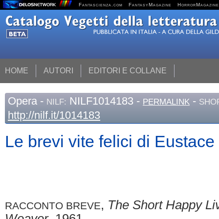
Fantascienza.com
FantasyMagazine
HorrorMagazine
HOME
AUTORI
EDITORI E COLLANE
Opera
-
NILF1014183 -
-
NILF:
PERMALINK
SHOR
http://nilf.it/1014183
Le brevi vite felici di Eustac
,
The Short Happy Li
RACCONTO BREVE
Weaver
, 1961