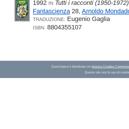
1992
Tutti i racconti (1950-1972)
IN
Fantascienza
28,
Arnoldo Mondado
Eugenio Gaglia
TRADUZIONE:
8804355107
ISBN:
Quest'opera è distribuita con
licenza Creative Commons A
Questo sito non fa uso di cookie 