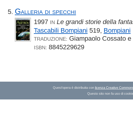
Galleria di specchi
1997
Le grandi storie della fant
IN
Tascabili Bompiani
519,
Bompiani
Giampaolo Cossato e 
TRADUZIONE:
8845229629
ISBN:
Quest'opera è distribuita con
licenza Creative Commons A
Questo sito non fa uso di cookie 