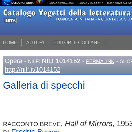
Fantascienza.com
FantasyMagazine
HorrorMagazine
HOME
AUTORI
EDITORI E COLLANE
Opera
-
NILF1014152 -
-
NILF:
PERMALINK
SHOR
http://nilf.it/1014152
Galleria di specchi
,
Hall of Mirrors
, 195
RACCONTO BREVE
Fredric
Brown