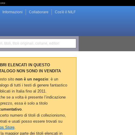
tore
Informazioni
Collaborare
Cos'è il NILF
i, titoli, titoli originali, collane, editori
LIBRI ELENCATI IN QUESTO
TALOGO NON SONO IN VENDITA
sto sito
non è un negozio
: è un
alogo di tutti i testi di genere fantastico
blicati in Italia fino al 2011.
he se a volta è presente l’indicazione
 prezzo, essa è solo a titolo
cumentativo
.
certo numero di titoli di collezionismo,
etrati e usati posso essere trovati su
os Store
.
la maggior parte dei titoli elencati in