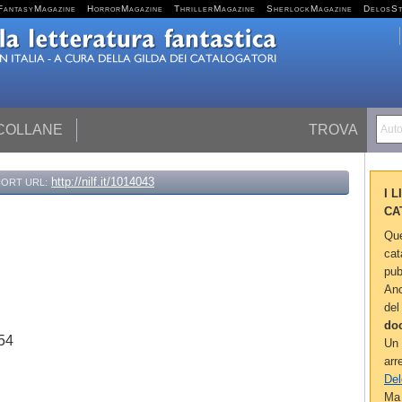
FantasyMagazine
HorrorMagazine
ThrillerMagazine
SherlockMagazine
DelosS
 COLLANE
TROVA
Autor
http://nilf.it/1014043
ORT URL:
I 
CA
Que
cat
pub
Anc
del
do
954
Un 
arr
Del
Ma 