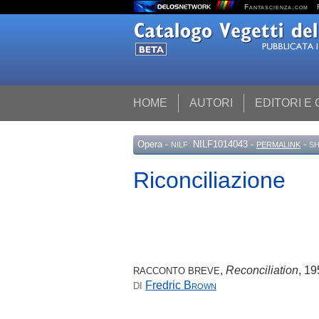
Fantascienza.com
HOME
AUTORI
EDITORI E
Opera
-
NILF1014043 -
-
NILF:
PERMALINK
SH
Riconciliazione
,
Reconciliation
, 1
RACCONTO BREVE
Fredric
Brown
DI