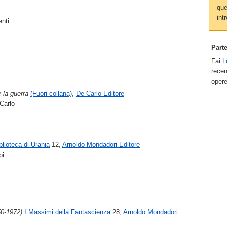
que
intr
enti
Part
Fai
L
recen
opere
 la guerra
(Fuori collana)
,
De Carlo Editore
Carlo
blioteca di Urania
12,
Arnoldo Mondadori Editore
pi
50-1972)
I Massimi della Fantascienza
28,
Arnoldo Mondadori