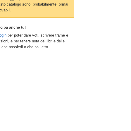
sto catalogo sono, probabilmente, ormai
ovabili.
ecipa anche tu!
ogin
per poter dare voti, scrivere trame e
sioni, e per tenere nota dei libri e delle
 che possiedi o che hai letto.