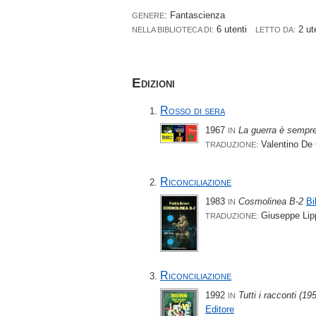
: Fantascienza
GENERE
6 utenti
2 ut
NELLA BIBLIOTECA DI:
LETTO DA:
Edizioni
Rosso di sera
1967
La guerra è sempre
IN
Valentino De 
TRADUZIONE:
Riconciliazione
1983
Cosmolinea B-2
Bi
IN
Giuseppe Lip
TRADUZIONE:
Riconciliazione
1992
Tutti i racconti (19
IN
Editore