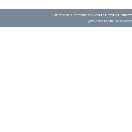
Quest'opera è distribuita con
licenza Creative Commons A
Questo sito non fa uso di cookie 