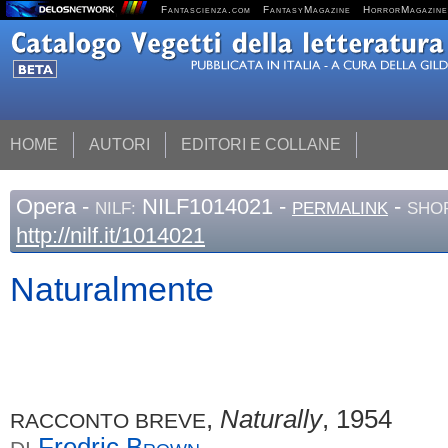
Fantascienza.com
FantasyMagazine
HorrorMagazine
HOME
AUTORI
EDITORI E COLLANE
Opera
-
NILF1014021 -
-
NILF:
PERMALINK
SHOR
http://nilf.it/1014021
Naturalmente
,
Naturally
, 1954
RACCONTO BREVE
Fredric
Brown