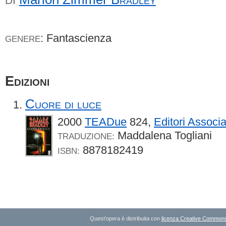
DI
: Fantascienza
GENERE
Edizioni
Cuore di luce
2000
TEADue
824,
Editori Associa
Maddalena Togliani
TRADUZIONE:
8878182419
ISBN:
Quest'opera è distribuita con
licenza Creative Commons A