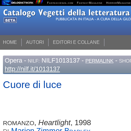
Fantascienza.com
FantasyMagazine
HorrorMagazine
HOME
AUTORI
EDITORI E COLLANE
Opera
-
NILF1013137 -
-
NILF:
PERMALINK
SHOR
http://nilf.it/1013137
Cuore di luce
,
Heartlight
, 1998
ROMANZO
Marion Zimmer
Bradley