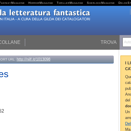
FantasyMagazine
HorrorMagazine
ThrillerMagazine
SherlockMagazine
DelosS
 COLLANE
TROVA
Autor
http://nilf.it/1013098
ORT URL:
I 
CA
es
Que
cat
pub
Anc
del
do
62
Un 
arr
Del
Ma 