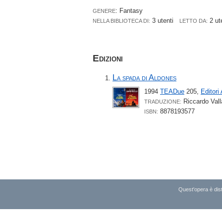
: Fantasy
GENERE
3 utenti
2 ut
NELLA BIBLIOTECA DI:
LETTO DA:
Edizioni
La spada di Aldones
1994
TEADue
205,
Editori
Riccardo Vall
TRADUZIONE:
8878193577
ISBN:
Quest'opera è dist