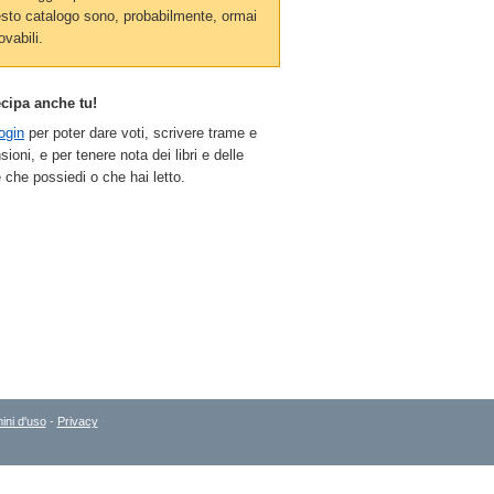
sto catalogo sono, probabilmente, ormai
ovabili.
ecipa anche tu!
ogin
per poter dare voti, scrivere trame e
sioni, e per tenere nota dei libri e delle
 che possiedi o che hai letto.
ini d'uso
-
Privacy