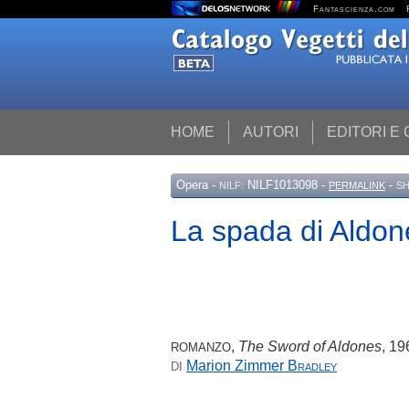
Fantascienza.com
HOME
AUTORI
EDITORI E
Opera
-
NILF1013098 -
-
NILF:
PERMALINK
SH
La spada di Aldon
,
The Sword of Aldones
, 19
ROMANZO
Marion Zimmer
Bradley
DI