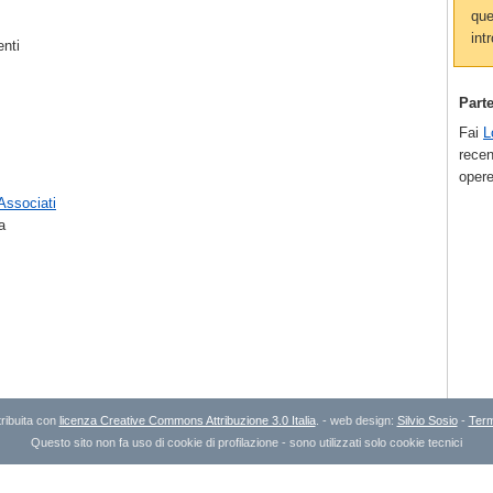
que
intr
enti
Part
Fai
L
recen
opere
 Associati
a
ribuita con
licenza Creative Commons Attribuzione 3.0 Italia
. - web design:
Silvio Sosio
-
Term
Questo sito non fa uso di cookie di profilazione - sono utilizzati solo cookie tecnici