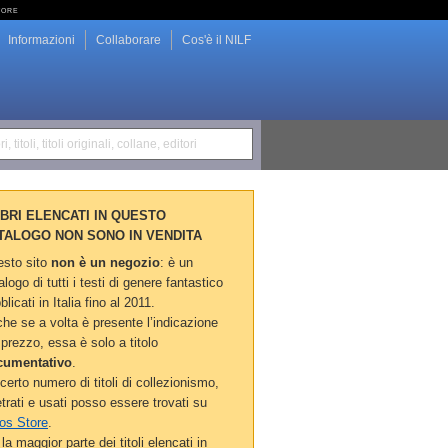
tore
Informazioni
Collaborare
Cos'è il NILF
i, titoli, titoli originali, collane, editori
LIBRI ELENCATI IN QUESTO
TALOGO NON SONO IN VENDITA
sto sito
non è un negozio
: è un
alogo di tutti i testi di genere fantastico
blicati in Italia fino al 2011.
he se a volta è presente l’indicazione
 prezzo, essa è solo a titolo
cumentativo
.
certo numero di titoli di collezionismo,
etrati e usati posso essere trovati su
os Store
.
la maggior parte dei titoli elencati in