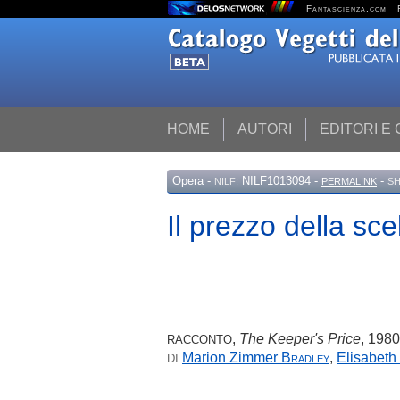
Fantascienza.com
HOME
AUTORI
EDITORI E
Opera
-
NILF1013094 -
-
NILF:
PERMALINK
SH
Il prezzo della sce
,
The Keeper's Price
, 1980
RACCONTO
Marion Zimmer
Bradley
,
Elisabeth
DI