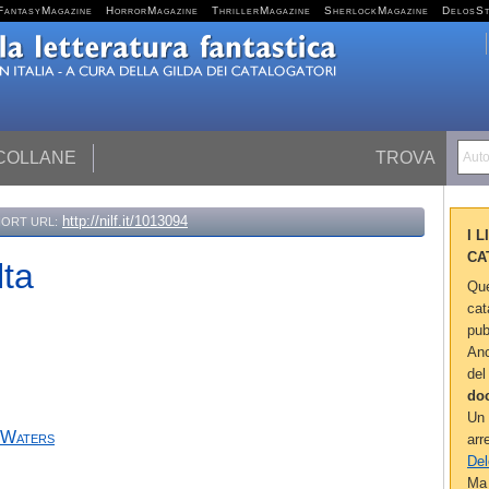
FantasyMagazine
HorrorMagazine
ThrillerMagazine
SherlockMagazine
DelosS
 COLLANE
TROVA
Autor
http://nilf.it/1013094
ORT URL:
I 
CA
lta
Que
cat
pub
Anc
del
do
Un 
Waters
arr
Del
Ma 