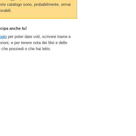
sto catalogo sono, probabilmente, ormai
ovabili.
ecipa anche tu!
ogin
per poter dare voti, scrivere trame e
sioni, e per tenere nota dei libri e delle
 che possiedi o che hai letto.