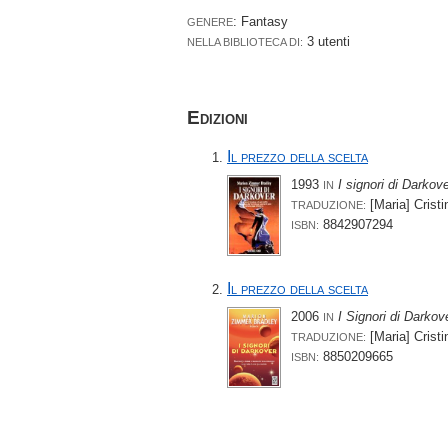
: Fantasy
GENERE
3 utenti
NELLA BIBLIOTECA DI:
Edizioni
Il prezzo della scelta
1993
I signori di Darkov
IN
[Maria] Cristi
TRADUZIONE:
8842907294
ISBN:
Il prezzo della scelta
2006
I Signori di Darkov
IN
[Maria] Cristi
TRADUZIONE:
8850209665
ISBN: