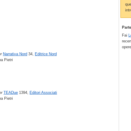
que
intr
Part
Fai
L
recen
opere
er
Narrativa Nord
34,
Editrice Nord
na Pietri
er
TEADue
1394,
Editori Associati
na Pietri