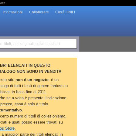
tore
Informazioni
Collaborare
Cos'è il NILF
i, titoli, titoli originali, collane, editori
LIBRI ELENCATI IN QUESTO
TALOGO NON SONO IN VENDITA
sto sito
non è un negozio
: è un
alogo di tutti i testi di genere fantastico
blicati in Italia fino al 2011.
he se a volta è presente l’indicazione
 prezzo, essa è solo a titolo
cumentativo
.
certo numero di titoli di collezionismo,
etrati e usati posso essere trovati su
os Store
.
la maggior parte dei titoli elencati in