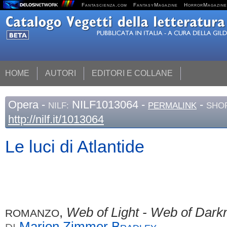
Fantascienza.com
FantasyMagazine
HorrorMagazine
HOME
AUTORI
EDITORI E COLLANE
Opera
-
NILF1013064 -
-
NILF:
PERMALINK
SHOR
http://nilf.it/1013064
Le luci di Atlantide
,
Web of Light - Web of Dark
ROMANZO
Marion Zimmer
Bradley