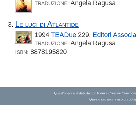
Angela Ragusa
TRADUZIONE:
Le luci di Atlantide
1994
TEADue
229,
Editori Associa
Angela Ragusa
TRADUZIONE:
8878195820
ISBN:
Quest'opera è distribuita con
licenza Creative Commons A
Questo sito non fa uso di cookie 