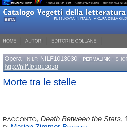
Fantascienza.com
FantasyMagazine
HorrorMagazine
HOME
AUTORI
EDITORI E COLLANE
Opera
-
NILF1013030 -
-
NILF:
PERMALINK
SHOR
http://nilf.it/1013030
Morte tra le stelle
,
Death Between the Stars
,
RACCONTO
Marion Zimmer
Bradley