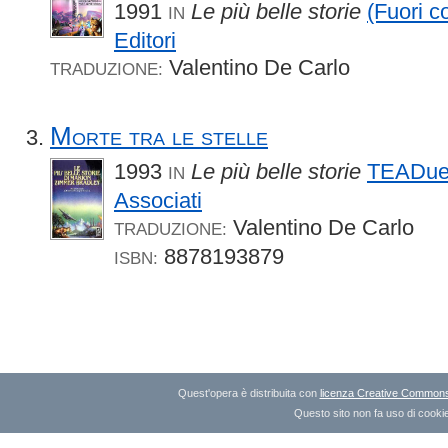
1991
Le più belle storie
(Fuori c
IN
Editori
Valentino De Carlo
TRADUZIONE:
Morte tra le stelle
1993
Le più belle storie
TEADu
IN
Associati
Valentino De Carlo
TRADUZIONE:
8878193879
ISBN:
Quest'opera è distribuita con
licenza Creative Commons A
Questo sito non fa uso di cookie 