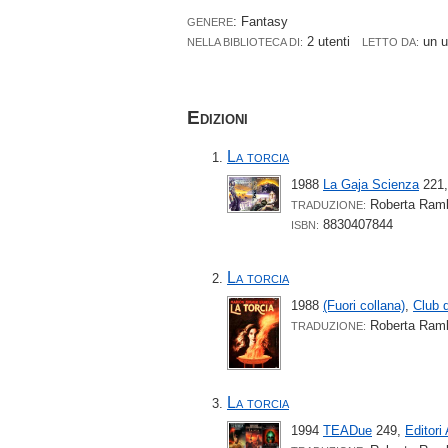
: Fantasy
GENERE
2 utenti
un 
NELLA BIBLIOTECA DI:
LETTO DA:
Edizioni
La torcia
1988
La Gaja Scienza
221
Roberta Ramb
TRADUZIONE:
8830407844
ISBN:
La torcia
1988
(Fuori collana)
,
Club d
Roberta Ramb
TRADUZIONE:
La torcia
1994
TEADue
249,
Editori