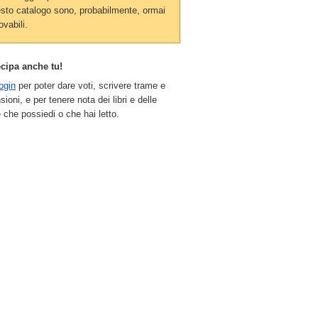
sto catalogo sono, probabilmente, ormai
ovabili.
ecipa anche tu!
ogin
per poter dare voti, scrivere trame e
sioni, e per tenere nota dei libri e delle
 che possiedi o che hai letto.