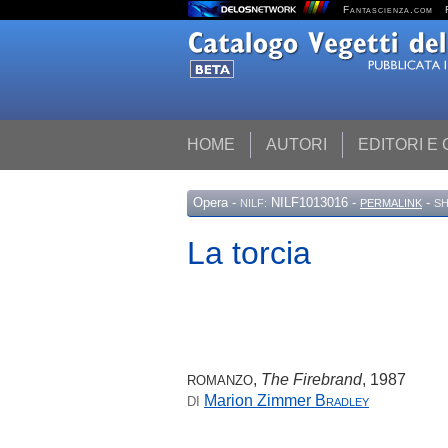
Fantascienza.com
HOME
AUTORI
EDITORI E
Opera
-
NILF1013016 -
-
NILF:
PERMALINK
SH
La torcia
,
The Firebrand
, 1987
ROMANZO
Marion Zimmer
Bradley
DI