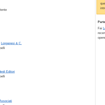
que
intr
utente
Part
Fai
L
recen
opere
,
Longanesi & C.
elli
egli Editori
elli
 Associati