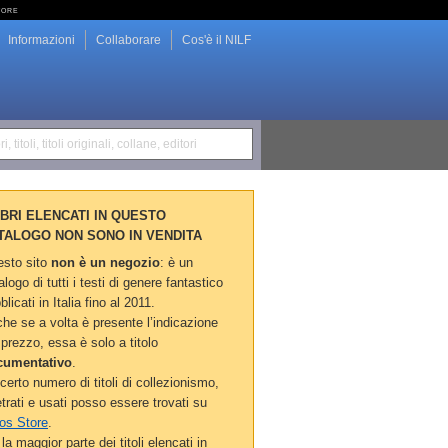
tore
Informazioni
Collaborare
Cos'è il NILF
i, titoli, titoli originali, collane, editori
LIBRI ELENCATI IN QUESTO
TALOGO NON SONO IN VENDITA
sto sito
non è un negozio
: è un
alogo di tutti i testi di genere fantastico
blicati in Italia fino al 2011.
he se a volta è presente l’indicazione
 prezzo, essa è solo a titolo
cumentativo
.
certo numero di titoli di collezionismo,
etrati e usati posso essere trovati su
os Store
.
la maggior parte dei titoli elencati in