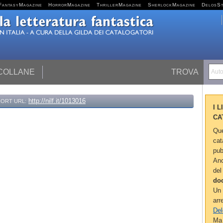
FantasyMagazine
HorrorMagazine
ThrillerMagazine
SherlockMagazine
DelosS
 COLLANE
TROVA
Autor
http://nilf.it/1013016
ORT URL:
I 
CA
Que
cat
pub
Anc
del
do
Un 
arr
Del
Ma 