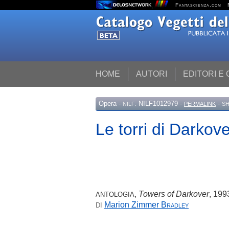
Fantascienza.com
HOME
AUTORI
EDITORI E
Opera
-
NILF1012979 -
-
NILF:
PERMALINK
SH
Le torri di Darkov
,
Towers of Darkover
, 199
ANTOLOGIA
Marion Zimmer
Bradley
DI