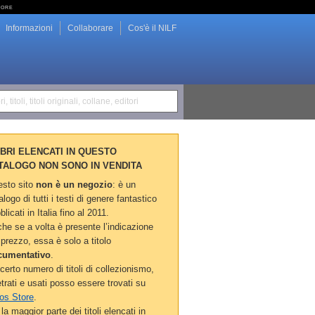
tore
Informazioni
Collaborare
Cos'è il NILF
i, titoli, titoli originali, collane, editori
LIBRI ELENCATI IN QUESTO
TALOGO NON SONO IN VENDITA
sto sito
non è un negozio
: è un
alogo di tutti i testi di genere fantastico
blicati in Italia fino al 2011.
he se a volta è presente l’indicazione
 prezzo, essa è solo a titolo
cumentativo
.
certo numero di titoli di collezionismo,
etrati e usati posso essere trovati su
os Store
.
la maggior parte dei titoli elencati in