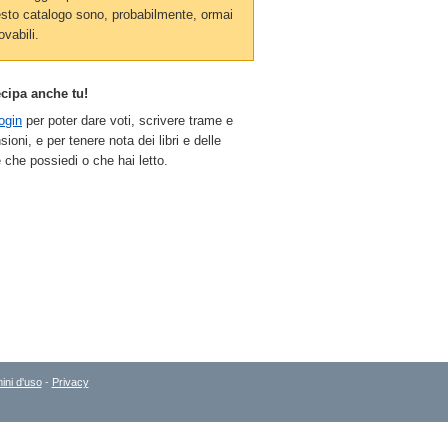
sto catalogo sono, probabilmente, ormai
ovabili.
ecipa anche tu!
ogin
per poter dare voti, scrivere trame e
sioni, e per tenere nota dei libri e delle
 che possiedi o che hai letto.
ini d'uso
-
Privacy