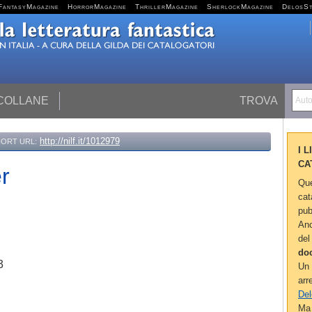
FantasyMagazine
HorrorMagazine
ThrillerMagazine
SherlockMagazine
DelosS
 COLLANE
TROVA
Autor
http://nilf.it/1012979
ORT URL:
I 
CA
er
Que
cat
pub
Anc
del
do
3
Un 
arr
Del
Ma 