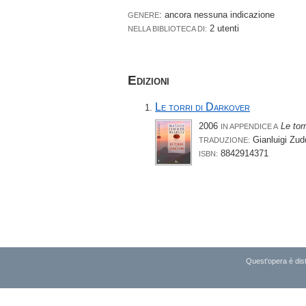
: ancora nessuna indicazione
GENERE
2 utenti
NELLA BIBLIOTECA DI:
Edizioni
Le torri di Darkover
2006
Le tor
IN APPENDICE A
Gianluigi Zu
TRADUZIONE:
8842914371
ISBN:
Quest'opera è dist