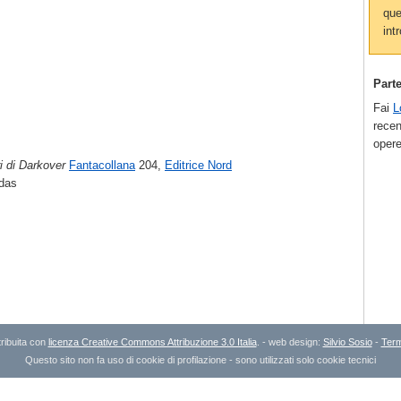
que
intr
Part
Fai
L
recen
opere
ri di Darkover
Fantacollana
204,
Editrice Nord
ddas
ribuita con
licenza Creative Commons Attribuzione 3.0 Italia
. - web design:
Silvio Sosio
-
Term
Questo sito non fa uso di cookie di profilazione - sono utilizzati solo cookie tecnici