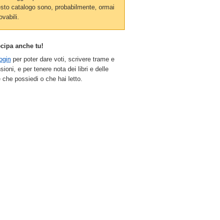
sto catalogo sono, probabilmente, ormai
ovabili.
ecipa anche tu!
ogin
per poter dare voti, scrivere trame e
sioni, e per tenere nota dei libri e delle
 che possiedi o che hai letto.