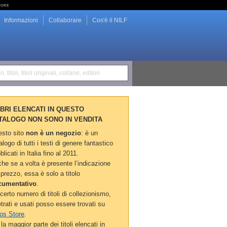
tore
Informazioni
Collaborare
Cos'è il NILF
i, titoli, titoli originali, collane, editori
LIBRI ELENCATI IN QUESTO
TALOGO NON SONO IN VENDITA
sto sito
non è un negozio
: è un
alogo di tutti i testi di genere fantastico
blicati in Italia fino al 2011.
he se a volta è presente l’indicazione
 prezzo, essa è solo a titolo
cumentativo
.
certo numero di titoli di collezionismo,
etrati e usati posso essere trovati su
os Store
.
la maggior parte dei titoli elencati in