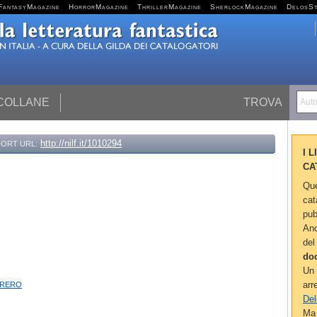
FantasyMagazine
HorrorMagazine
ThrillerMagazine
SherlockMagazine
DelosS
 COLLANE
TROVA
Autor
http://nilf.it/1010294
ORT URL:
I 
CA
Que
cat
pub
Anc
del
do
Un 
rero
arr
Del
Ma 