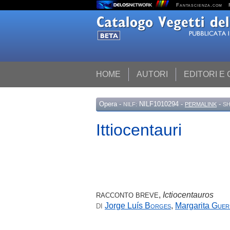
Fantascienza.com
HOME
AUTORI
EDITORI E
Opera
-
NILF1010294 -
-
NILF:
PERMALINK
SH
Ittiocentauri
,
Ictiocentauros
RACCONTO BREVE
Jorge Luís
Borges
,
Margarita
Guer
DI