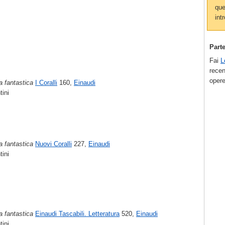
que
intr
Part
Fai
L
recen
opere
a fantastica
I Coralli
160,
Einaudi
ini
a fantastica
Nuovi Coralli
227,
Einaudi
ini
a fantastica
Einaudi Tascabili. Letteratura
520,
Einaudi
ini