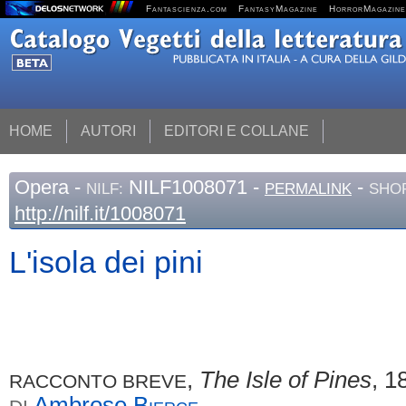
Fantascienza.com
FantasyMagazine
HorrorMagazine
HOME
AUTORI
EDITORI E COLLANE
Opera
-
NILF1008071 -
-
NILF:
PERMALINK
SHOR
http://nilf.it/1008071
L'isola dei pini
,
The Isle of Pines
, 1
RACCONTO BREVE
Ambrose
Bierce