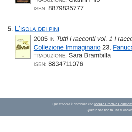
8879835777
ISBN:
L'isola dei pini
2005
Tutti i racconti vol. 1 I racc
IN
Collezione Immaginario
23,
Fanucc
Sara Brambilla
TRADUZIONE:
8834711076
ISBN:
Quest'opera è distribuita con
licenza Creative Commons A
Questo sito non fa uso di cookie 