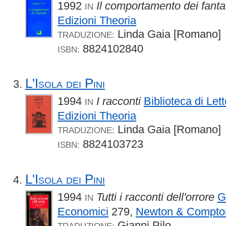
1992
Il comportamento dei fant
IN
Edizioni Theoria
Linda Gaia [Romano]
TRADUZIONE:
8824102840
ISBN:
L'Isola dei Pini
1994
I racconti
Biblioteca di Let
IN
Edizioni Theoria
Linda Gaia [Romano]
TRADUZIONE:
8824103723
ISBN:
L'Isola dei Pini
1994
Tutti i racconti dell'orrore
G
IN
Economici
279,
Newton & Compto
Gianni Pilo
TRADUZIONE: