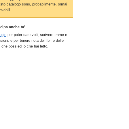
sto catalogo sono, probabilmente, ormai
ovabili.
ecipa anche tu!
ogin
per poter dare voti, scrivere trame e
sioni, e per tenere nota dei libri e delle
 che possiedi o che hai letto.