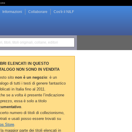
tore
Informazioni
Collaborare
Cos'è il NILF
i, titoli, titoli originali, collane, editori
LIBRI ELENCATI IN QUESTO
TALOGO NON SONO IN VENDITA
sto sito
non è un negozio
: è un
alogo di tutti i testi di genere fantastico
blicati in Italia fino al 2011.
he se a volta è presente l’indicazione
 prezzo, essa è solo a titolo
cumentativo
.
certo numero di titoli di collezionismo,
etrati e usati posso essere trovati su
os Store
.
la maggior parte dei titoli elencati in