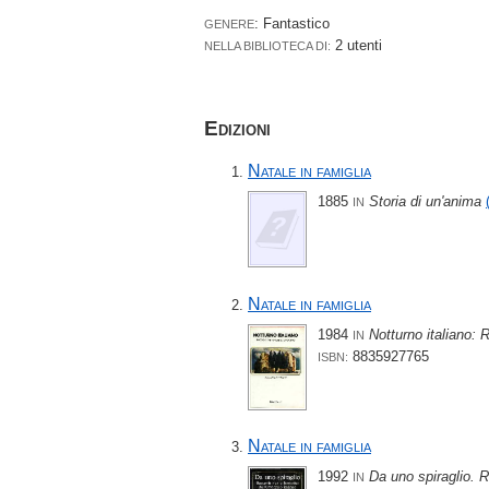
: Fantastico
GENERE
2 utenti
NELLA BIBLIOTECA DI:
Edizioni
Natale in famiglia
1885
Storia di un'anima
IN
Natale in famiglia
1984
Notturno italiano: 
IN
8835927765
ISBN:
Natale in famiglia
1992
Da uno spiraglio. Ra
IN