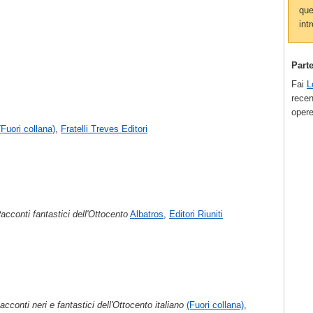
que
intr
Part
Fai
L
recen
opere
(Fuori collana)
,
Fratelli Treves Editori
Racconti fantastici dell'Ottocento
Albatros
,
Editori Riuniti
cconti neri e fantastici dell'Ottocento italiano
(Fuori collana)
,