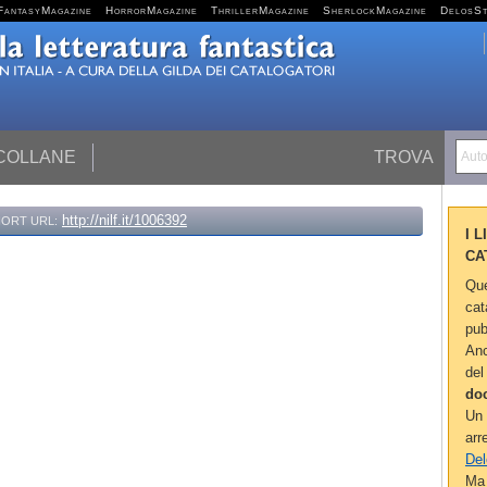
FantasyMagazine
HorrorMagazine
ThrillerMagazine
SherlockMagazine
DelosS
 COLLANE
TROVA
Autor
http://nilf.it/1006392
ORT URL:
I 
CA
Que
cat
pub
Anc
del
do
Un 
arr
Del
Ma 