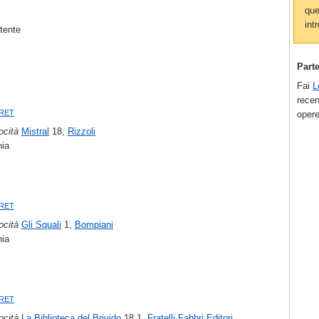
que
intr
utente
Part
Fai
L
recen
aret
opere
ocità
Mistral
18,
Rizzoli
nia
aret
ocità
Gli Squali
1,
Bompiani
nia
aret
ocità
La Biblioteca del Brivido
18.1,
Fratelli Fabbri Editori