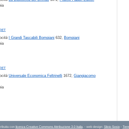
nia
aret
ocità
I Grandi Tascabili Bompiani
632,
Bompiani
nia
aret
ocità
Universale Economica Feltrinelli
1672,
Giangiacomo
nia
ribuita con
licenza Creative Commons Attribuzione 3.0 Italia
. - web design:
Silvio Sosio
-
Term