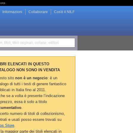
tore
Informazioni
Collaborare
Cos'è il NILF
i, titoli, titoli originali, collane, editori
LIBRI ELENCATI IN QUESTO
TALOGO NON SONO IN VENDITA
sto sito
non è un negozio
: è un
alogo di tutti i testi di genere fantastico
blicati in Italia fino al 2011.
he se a volta è presente l’indicazione
 prezzo, essa è solo a titolo
cumentativo
.
certo numero di titoli di collezionismo,
etrati e usati posso essere trovati su
os Store
.
la maggior parte dei titoli elencati in