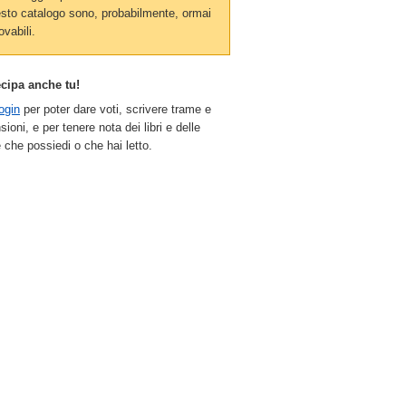
sto catalogo sono, probabilmente, ormai
ovabili.
ecipa anche tu!
ogin
per poter dare voti, scrivere trame e
sioni, e per tenere nota dei libri e delle
 che possiedi o che hai letto.