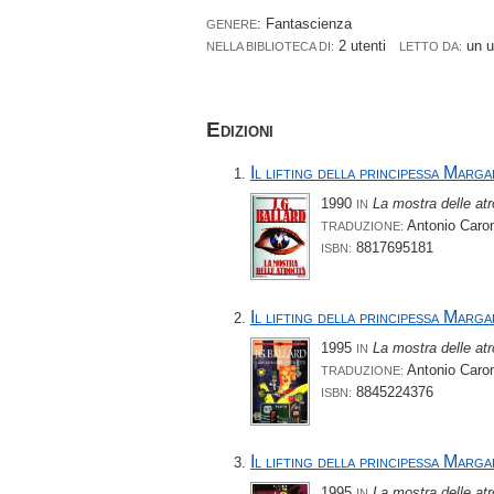
: Fantascienza
GENERE
2 utenti
un 
NELLA BIBLIOTECA DI:
LETTO DA:
Edizioni
Il lifting della principessa Marg
1990
La mostra delle atr
IN
Antonio Caro
TRADUZIONE:
8817695181
ISBN:
Il lifting della principessa Marg
1995
La mostra delle atr
IN
Antonio Caro
TRADUZIONE:
8845224376
ISBN:
Il lifting della principessa Marg
1995
La mostra delle atr
IN