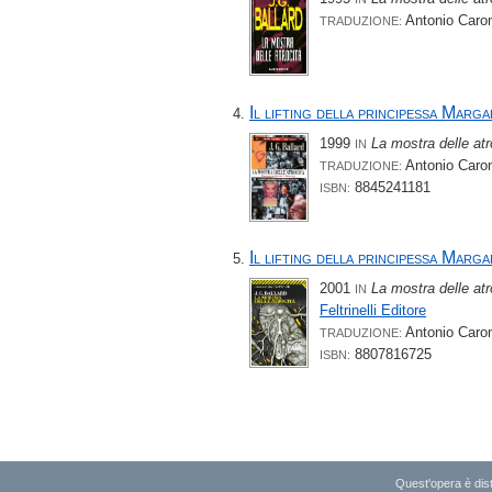
Antonio Caro
TRADUZIONE:
Il lifting della principessa Marg
1999
La mostra delle atr
IN
Antonio Caro
TRADUZIONE:
8845241181
ISBN:
Il lifting della principessa Marg
2001
La mostra delle atr
IN
Feltrinelli Editore
Antonio Caro
TRADUZIONE:
8807816725
ISBN:
Quest'opera è dist