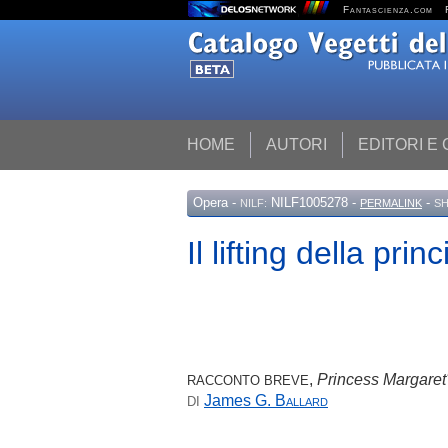
Fantascienza.com
HOME
AUTORI
EDITORI E
Opera
-
NILF1005278 -
-
NILF:
PERMALINK
SH
Il lifting della pr
,
Princess Margaret'
RACCONTO BREVE
James G.
Ballard
DI