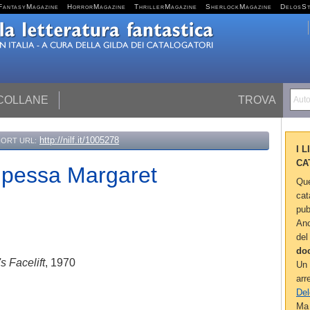
FantasyMagazine
HorrorMagazine
ThrillerMagazine
SherlockMagazine
DelosS
 COLLANE
TROVA
Autor
http://nilf.it/1005278
ORT URL:
I 
CA
incipessa Margaret
Que
cat
pub
Anc
del
do
s Facelift
, 1970
Un 
arr
Del
Ma 