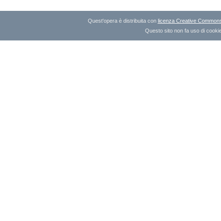
Quest'opera è distribuita con
licenza Creative Commons A
Questo sito non fa uso di cookie 