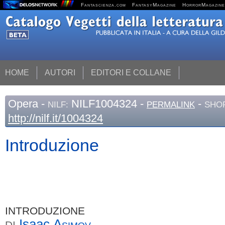
Fantascienza.com
FantasyMagazine
HorrorMagazine
HOME
AUTORI
EDITORI E COLLANE
Opera
-
NILF1004324 -
-
NILF:
PERMALINK
SHOR
http://nilf.it/1004324
Introduzione
INTRODUZIONE
Isaac
Asimov
DI