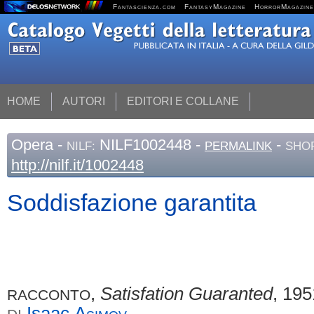
Fantascienza.com
FantasyMagazine
HorrorMagazine
HOME
AUTORI
EDITORI E COLLANE
Opera
-
NILF1002448 -
-
NILF:
PERMALINK
SHOR
http://nilf.it/1002448
Soddisfazione garantita
,
Satisfation Guaranted
, 195
RACCONTO
Isaac
Asimov