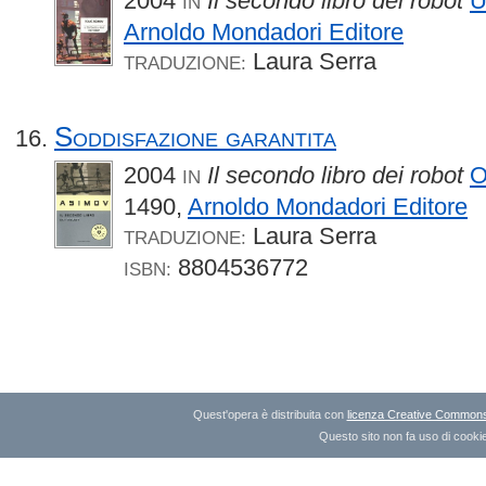
2004
Il secondo libro dei robot
U
IN
Arnoldo Mondadori Editore
Laura Serra
TRADUZIONE:
Soddisfazione garantita
2004
Il secondo libro dei robot
O
IN
1490,
Arnoldo Mondadori Editore
Laura Serra
TRADUZIONE:
8804536772
ISBN:
Quest'opera è distribuita con
licenza Creative Commons A
Questo sito non fa uso di cookie 