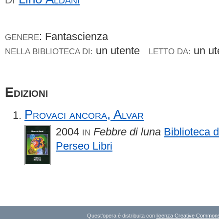
: Fantascienza
GENERE
un utente
un u
NELLA BIBLIOTECA DI:
LETTO DA:
Edizioni
Provaci ancora, Alvar
2004
Febbre di luna
Biblioteca 
IN
Perseo Libri
Quest'opera è distribuita con
licenza Creative Commons A