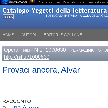
Fantascienza.com
FantasyMagazine
HorrorMagazine
HOME
AUTORI
EDITORI E COLLANE
Opera
-
NILF1000630 -
-
NILF:
PERMALINK
SHOR
http://nilf.it/1000630
Provaci ancora, Alvar
RACCONTO
Lino
Aldani
DI