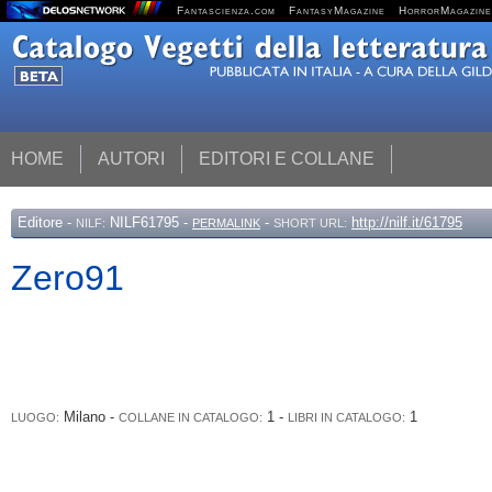
Fantascienza.com
FantasyMagazine
HorrorMagazine
HOME
AUTORI
EDITORI E COLLANE
Editore
-
NILF61795 -
-
http://nilf.it/61795
NILF:
PERMALINK
SHORT URL:
Zero91
Milano -
1 -
1
LUOGO:
COLLANE IN CATALOGO:
LIBRI IN CATALOGO: