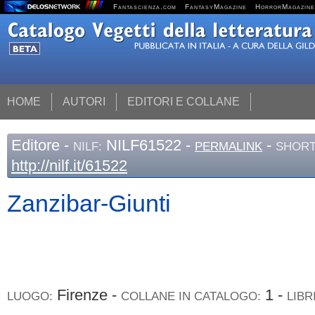
Fantascienza.com
FantasyMagazine
HorrorMagazine
HOME
AUTORI
EDITORI E COLLANE
Editore
-
NILF61522 -
-
NILF:
PERMALINK
SHORT
http://nilf.it/61522
Zanzibar-Giunti
Firenze -
1 -
LUOGO:
COLLANE IN CATALOGO:
LIBR