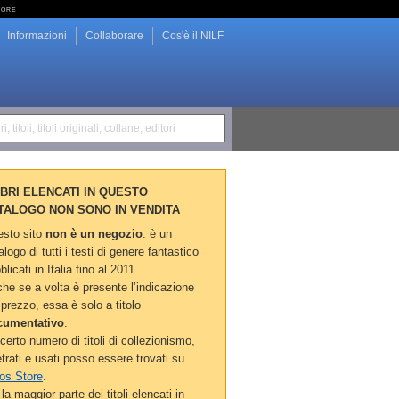
tore
Informazioni
Collaborare
Cos'è il NILF
i, titoli, titoli originali, collane, editori
LIBRI ELENCATI IN QUESTO
TALOGO NON SONO IN VENDITA
sto sito
non è un negozio
: è un
alogo di tutti i testi di genere fantastico
blicati in Italia fino al 2011.
he se a volta è presente l’indicazione
 prezzo, essa è solo a titolo
cumentativo
.
certo numero di titoli di collezionismo,
etrati e usati posso essere trovati su
os Store
.
la maggior parte dei titoli elencati in