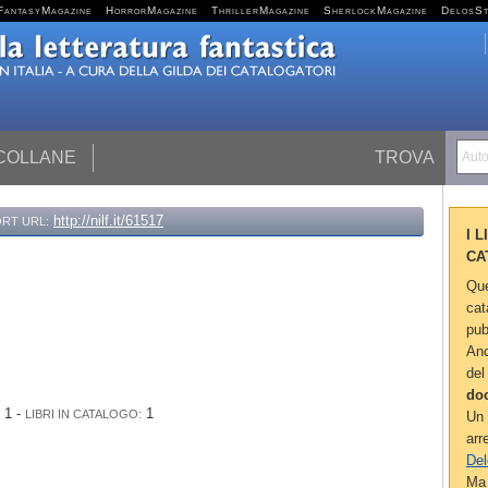
FantasyMagazine
HorrorMagazine
ThrillerMagazine
SherlockMagazine
DelosS
 COLLANE
TROVA
Autor
http://nilf.it/61517
RT URL:
I 
CA
Que
cat
pub
Anc
del
do
1 -
1
LIBRI IN CATALOGO:
Un 
arr
Del
Ma 