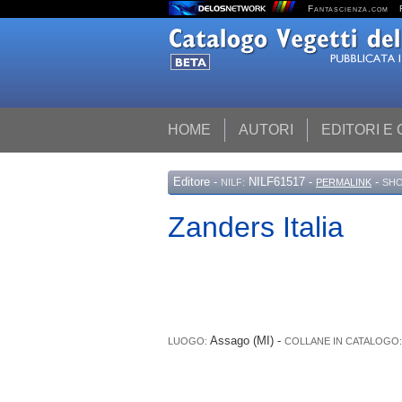
Fantascienza.com
HOME
AUTORI
EDITORI E
Editore
-
NILF61517 -
-
NILF:
PERMALINK
SHO
Zanders Italia
Assago (MI) -
LUOGO:
COLLANE IN CATALOGO: