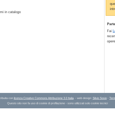
que
intr
mi in catalogo
Part
Fai
L
recen
opere
ribuita con
licenza Creative Commons Attribuzione 3.0 Italia
. - web design:
Silvio Sosio
-
Term
Questo sito non fa uso di cookie di profilazione - sono utilizzati solo cookie tecnici