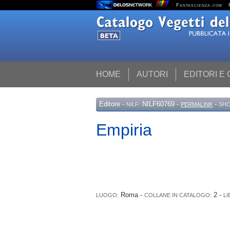
Fantascienza.com
HOME
AUTORI
EDITORI E
Editore
-
NILF60769 -
-
NILF:
PERMALINK
SHO
Empiria
Roma -
2 -
LUOGO:
COLLANE IN CATALOGO:
LI