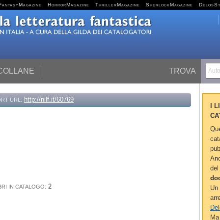
FantasyMagazine
HorrorMagazine
ThrillerMagazine
SherlockMagazine
DelosS
 COLLANE
TROVA
Autor
http://nilf.it/60769
RT URL:
I 
CA
Que
cat
pub
Anc
del
do
2
BRI IN CATALOGO:
Un 
arr
Del
Ma 