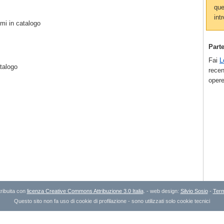
que
intr
mi in catalogo
Part
Fai
L
talogo
recen
opere
ribuita con
licenza Creative Commons Attribuzione 3.0 Italia
. - web design:
Silvio Sosio
-
Term
Questo sito non fa uso di cookie di profilazione - sono utilizzati solo cookie tecnici