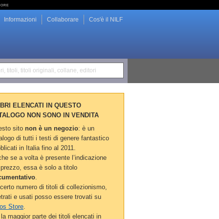
tore
Informazioni
Collaborare
Cos'è il NILF
i, titoli, titoli originali, collane, editori
LIBRI ELENCATI IN QUESTO
TALOGO NON SONO IN VENDITA
sto sito
non è un negozio
: è un
alogo di tutti i testi di genere fantastico
blicati in Italia fino al 2011.
he se a volta è presente l’indicazione
 prezzo, essa è solo a titolo
cumentativo
.
certo numero di titoli di collezionismo,
etrati e usati posso essere trovati su
os Store
.
la maggior parte dei titoli elencati in