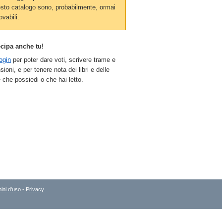
sto catalogo sono, probabilmente, ormai
ovabili.
ecipa anche tu!
ogin
per poter dare voti, scrivere trame e
sioni, e per tenere nota dei libri e delle
 che possiedi o che hai letto.
ini d'uso
-
Privacy