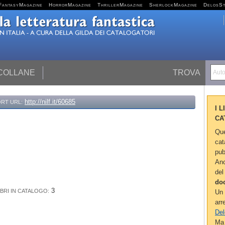
FantasyMagazine
HorrorMagazine
ThrillerMagazine
SherlockMagazine
DelosS
 COLLANE
TROVA
Autor
http://nilf.it/60685
RT URL:
I 
CA
Que
cat
pub
Anc
del
do
3
IBRI IN CATALOGO:
Un 
arr
Del
Ma 