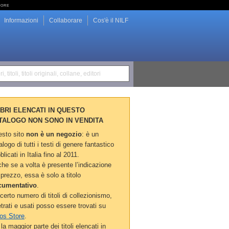
tore
Informazioni
Collaborare
Cos'è il NILF
i, titoli, titoli originali, collane, editori
LIBRI ELENCATI IN QUESTO
TALOGO NON SONO IN VENDITA
sto sito
non è un negozio
: è un
alogo di tutti i testi di genere fantastico
blicati in Italia fino al 2011.
he se a volta è presente l’indicazione
 prezzo, essa è solo a titolo
cumentativo
.
certo numero di titoli di collezionismo,
etrati e usati posso essere trovati su
os Store
.
la maggior parte dei titoli elencati in