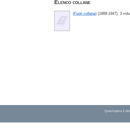
Elenco collane
(Fuori collana)
(1888-1947), 3 volu
Quest'opera è dist