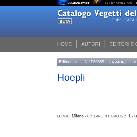
Fantascienza.com
HOME
AUTORI
EDITORI E
Editore
-
NILF60685 -
-
NILF:
PERMALINK
SHO
Hoepli
Milano -
1 -
LUOGO:
COLLANE IN CATALOGO:
L