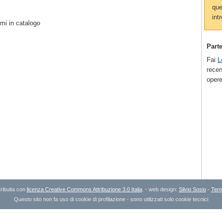
que
intr
mi in catalogo
Part
Fai
L
recen
opere
ribuita con
licenza Creative Commons Attribuzione 3.0 Italia
. - web design:
Silvio Sosio
-
Term
Questo sito non fa uso di cookie di profilazione - sono utilizzati solo cookie tecnici