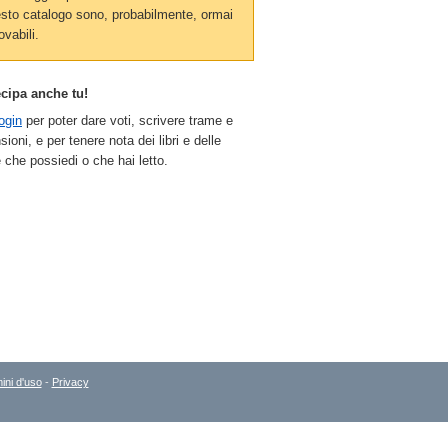
sto catalogo sono, probabilmente, ormai
ovabili.
ecipa anche tu!
ogin
per poter dare voti, scrivere trame e
sioni, e per tenere nota dei libri e delle
 che possiedi o che hai letto.
ini d'uso
-
Privacy