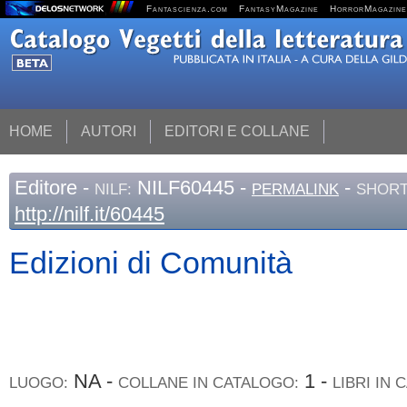
Fantascienza.com
FantasyMagazine
HorrorMagazine
HOME
AUTORI
EDITORI E COLLANE
Editore
-
NILF60445 -
-
NILF:
PERMALINK
SHORT
http://nilf.it/60445
Edizioni di Comunità
NA -
1 -
LUOGO:
COLLANE IN CATALOGO:
LIBRI IN 