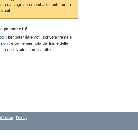
sto catalogo sono, probabilmente, ormai
ovabili.
ecipa anche tu!
ogin
per poter dare voti, scrivere trame e
sioni, e per tenere nota dei libri e delle
 che possiedi o che hai letto.
ini d'uso
-
Privacy