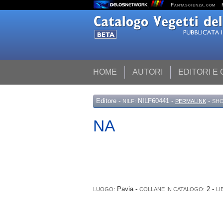
Fantascienza.com
HOME
AUTORI
EDITORI E
Editore
-
NILF60441 -
-
NILF:
PERMALINK
SHO
NA
Pavia -
2 -
LUOGO:
COLLANE IN CATALOGO:
LI