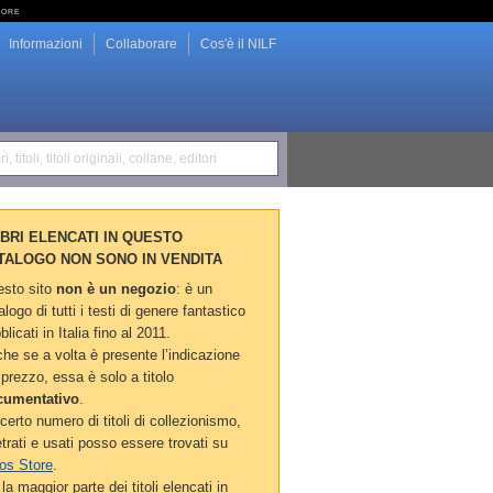
tore
Informazioni
Collaborare
Cos'è il NILF
i, titoli, titoli originali, collane, editori
LIBRI ELENCATI IN QUESTO
TALOGO NON SONO IN VENDITA
sto sito
non è un negozio
: è un
alogo di tutti i testi di genere fantastico
blicati in Italia fino al 2011.
he se a volta è presente l’indicazione
 prezzo, essa è solo a titolo
cumentativo
.
certo numero di titoli di collezionismo,
etrati e usati posso essere trovati su
os Store
.
la maggior parte dei titoli elencati in