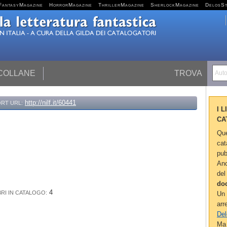
FantasyMagazine
HorrorMagazine
ThrillerMagazine
SherlockMagazine
DelosS
 COLLANE
TROVA
Autor
http://nilf.it/60441
RT URL:
I 
CA
Que
cat
pub
Anc
del
do
4
BRI IN CATALOGO:
Un 
arr
Del
Ma 