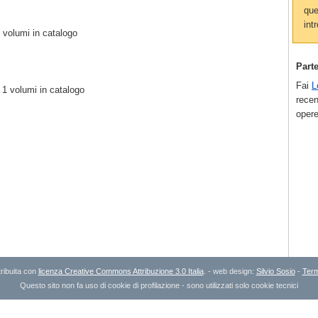
que
intr
 volumi in catalogo
Part
Fai
L
 1 volumi in catalogo
recen
opere
ribuita con
licenza Creative Commons Attribuzione 3.0 Italia
. - web design:
Silvio Sosio
-
Term
Questo sito non fa uso di cookie di profilazione - sono utilizzati solo cookie tecnici