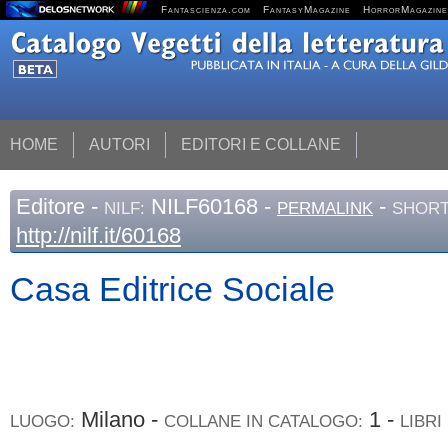
Fantascienza.com
FantasyMagazine
HorrorMagazine
HOME
AUTORI
EDITORI E COLLANE
Editore
-
NILF60168 -
-
NILF:
PERMALINK
SHORT
http://nilf.it/60168
Casa Editrice Sociale
Milano -
1 -
LUOGO:
COLLANE IN CATALOGO:
LIBRI