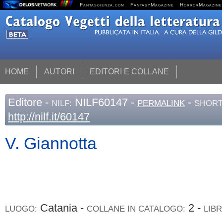
Fantascienza.com
FantasyMagazine
HorrorMagazine
HOME
AUTORI
EDITORI E COLLANE
Editore
-
NILF60147 -
-
NILF:
PERMALINK
SHORT
http://nilf.it/60147
V. Giannotta
Catania -
2 -
LUOGO:
COLLANE IN CATALOGO:
LIBR