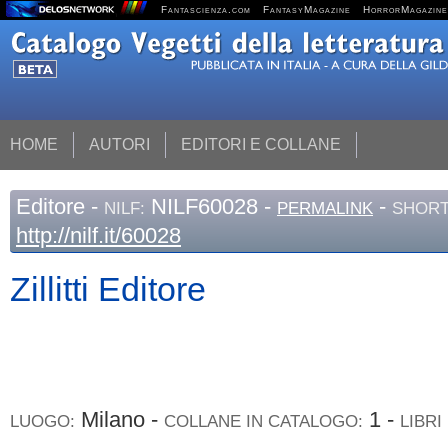
Fantascienza.com
FantasyMagazine
HorrorMagazine
HOME
AUTORI
EDITORI E COLLANE
Editore
-
NILF60028 -
-
NILF:
PERMALINK
SHORT
http://nilf.it/60028
Zillitti Editore
Milano -
1 -
LUOGO:
COLLANE IN CATALOGO:
LIBRI