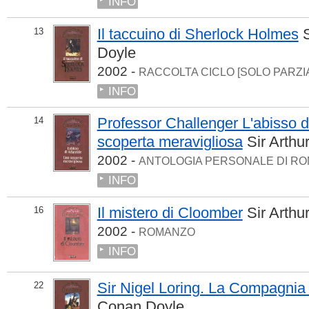
INFO
Il taccuino di Sherlock Holmes
13
Doyle
2002 -
RACCOLTA CICLO [SOLO PARZI
INFO
Professor Challenger L'abisso d
14
scoperta meravigliosa
Sir Arth
2002 -
ANTOLOGIA PERSONALE DI RO
INFO
Il mistero di Cloomber
Sir Arth
16
2002 -
ROMANZO
INFO
Sir Nigel Loring. La Compagnia
22
Conan Doyle