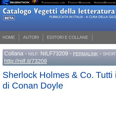
Fantascienza.com
FantasyMagazine
HorrorMagazine
HOME
AUTORI
EDITORI E COLLANE
Collana
-
NILF73209 -
-
NILF:
PERMALINK
SHORT
http://nilf.it/73209
Sherlock Holmes & Co. Tutti 
di Conan Doyle