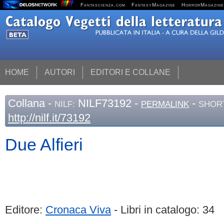
Fantascienza.com
FantasyMagazine
HorrorMagazine
HOME
AUTORI
EDITORI E COLLANE
Collana
-
NILF73192 -
-
NILF:
PERMALINK
SHORT
http://nilf.it/73192
Due Alfieri
Editore:
Cronaca Viva
- Libri in catalogo: 34