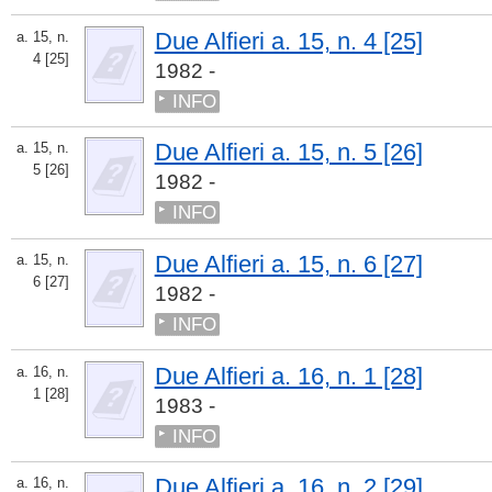
Due Alfieri a. 15, n. 4 [25]
a. 15, n.
4 [25]
1982 -
INFO
Due Alfieri a. 15, n. 5 [26]
a. 15, n.
5 [26]
1982 -
INFO
Due Alfieri a. 15, n. 6 [27]
a. 15, n.
6 [27]
1982 -
INFO
Due Alfieri a. 16, n. 1 [28]
a. 16, n.
1 [28]
1983 -
INFO
Due Alfieri a. 16, n. 2 [29]
a. 16, n.