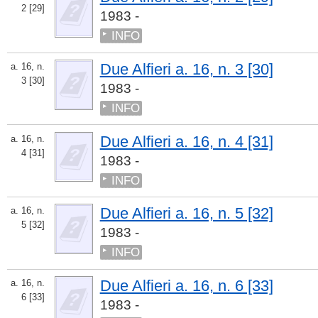
2 [29]
1983 -
INFO
Due Alfieri a. 16, n. 3 [30]
a. 16, n.
3 [30]
1983 -
INFO
Due Alfieri a. 16, n. 4 [31]
a. 16, n.
4 [31]
1983 -
INFO
Due Alfieri a. 16, n. 5 [32]
a. 16, n.
5 [32]
1983 -
INFO
Due Alfieri a. 16, n. 6 [33]
a. 16, n.
6 [33]
1983 -