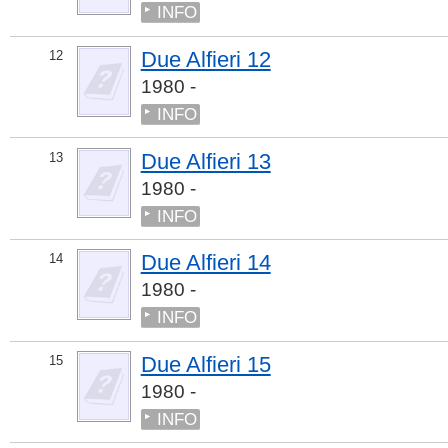
INFO
Due Alfieri 12
12
1980 -
INFO
Due Alfieri 13
13
1980 -
INFO
Due Alfieri 14
14
1980 -
INFO
Due Alfieri 15
15
1980 -
INFO