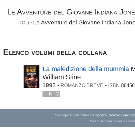
Le Avventure del Giovane Indiana Jon
Le Avventure del Giovane Indiana Jon
TITOLO
Elenco volumi della collana
La maledizione della mummia
M
-
William Stine
1992 -
-
ROMANZO BREVE
ISBN
88450
INFO
Quest'opera è distribuita con
licenza Creative Commons A
Questo sito non fa uso di cookie 