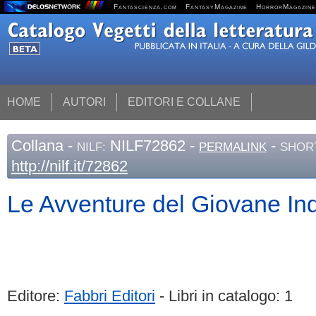
Fantascienza.com
FantasyMagazine
HorrorMagazine
HOME
AUTORI
EDITORI E COLLANE
Collana
-
NILF72862 -
-
NILF:
PERMALINK
SHORT
http://nilf.it/72862
Le Avventure del Giovane In
Editore:
Fabbri Editori
- Libri in catalogo: 1