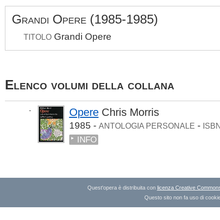
Grandi Opere (1985-1985)
Grandi Opere
TITOLO
Elenco volumi della collana
Opere
Chris Morris
-
1985 -
-
ANTOLOGIA PERSONALE
ISB
INFO
Quest'opera è distribuita con
licenza Creative Commons A
Questo sito non fa uso di cookie 