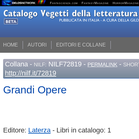
Fantascienza.com
FantasyMagazine
HorrorMagazine
HOME
AUTORI
EDITORI E COLLANE
Collana
-
NILF72819 -
-
NILF:
PERMALINK
SHORT
http://nilf.it/72819
Grandi Opere
Editore:
Laterza
- Libri in catalogo: 1