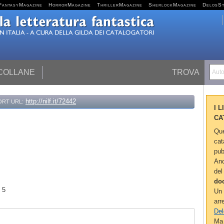
FantasyMagazine
HorrorMagazine
ThrillerMagazine
SherlockMagazine
DelosS
 COLLANE
TROVA
Autor
http://nilf.it/72442
ORT URL:
I 
CA
Que
cat
pub
Anc
del
do
: 5
Un 
arr
Del
Ma 