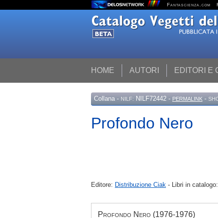
Fantascienza.com
HOME
AUTORI
EDITORI E
Collana
-
NILF72442 -
-
NILF:
PERMALINK
SH
Profondo Nero
Editore:
Distribuzione Ciak
- Libri in catalogo
Profondo Nero (1976-1976)