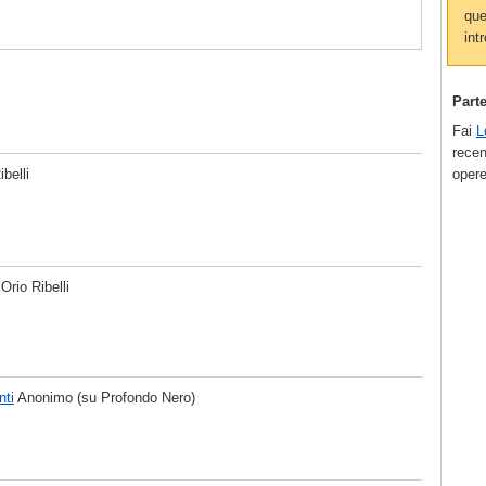
que
intr
Part
Fai
L
recen
opere
ibelli
Orio Ribelli
nti
Anonimo (su Profondo Nero)