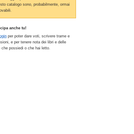
sto catalogo sono, probabilmente, ormai
ovabili.
ecipa anche tu!
ogin
per poter dare voti, scrivere trame e
sioni, e per tenere nota dei libri e delle
 che possiedi o che hai letto.