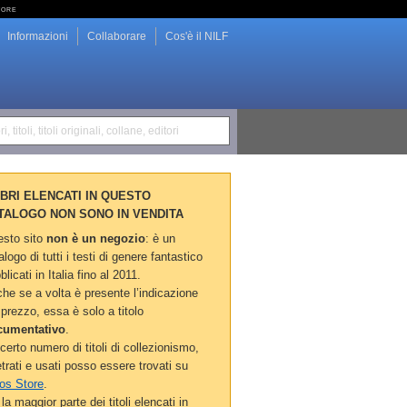
tore
Informazioni
Collaborare
Cos'è il NILF
i, titoli, titoli originali, collane, editori
LIBRI ELENCATI IN QUESTO
TALOGO NON SONO IN VENDITA
sto sito
non è un negozio
: è un
alogo di tutti i testi di genere fantastico
blicati in Italia fino al 2011.
he se a volta è presente l’indicazione
 prezzo, essa è solo a titolo
cumentativo
.
certo numero di titoli di collezionismo,
etrati e usati posso essere trovati su
os Store
.
la maggior parte dei titoli elencati in