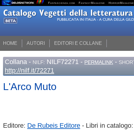
Fantascienza.com
FantasyMagazine
HorrorMagazine
HOME
AUTORI
EDITORI E COLLANE
Collana
-
NILF72271 -
-
NILF:
PERMALINK
SHORT
http://nilf.it/72271
L'Arco Muto
Editore:
De Rubeis Editore
- Libri in catalogo: