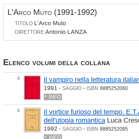
L'Arco Muto (1991-1992)
L'Arco Muto
TITOLO
Antonio LANZA
DIRETTORE
Elenco volumi della collana
Il vampiro nella letteratura italia
4
1991 -
-
SAGGIO
ISBN
8885252060
INFO
Il vortice furioso del tempo. E.T
5
dell'utopia romantica
Luca Cres
1992 -
-
SAGGIO
ISBN
8885252095
INFO