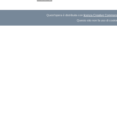
Quest'opera è distribuita con
licenza Creative Commons A
Questo sito non fa uso di cookie 